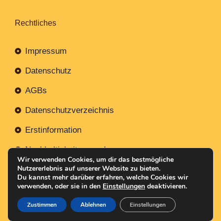
Rechtliches
Impressum
Datenschutz
AGBs
Datenschutzverzeichnis
Erstinformation
Nachhaltigkeitsverordnung
Wir verwenden Cookies, um dir das bestmögliche
Nutzererlebnis auf unserer Website zu bieten.
Du kannst mehr darüber erfahren, welche Cookies wir
verwenden, oder sie in den
Einstellungen
deaktivieren.
Mit
Erstellt NR-Webservices.de
© 2026
Zustimmen
Ablehnen
Einstellungen