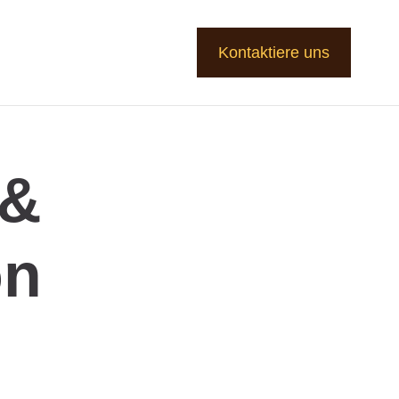
Kontaktiere uns
 &
on