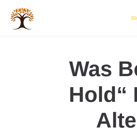
Bl
Was B
Hold“ 
Alt