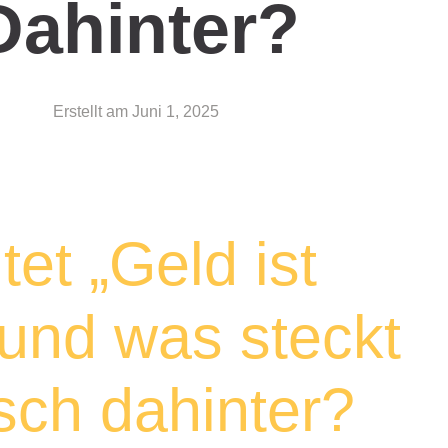
Dahinter?
Erstellt am
Juni 1, 2025
et „Geld ist
 und was steckt
sch dahinter?