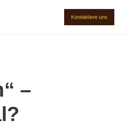
Kontaktiere uns
n“ –
l?