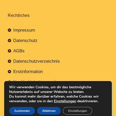
Rechtliches
Impressum
Datenschutz
AGBs
Datenschutzverzeichnis
Erstinformation
Nachhaltigkeitsverordnung
Wir verwenden Cookies, um dir das bestmögliche
Nutzererlebnis auf unserer Website zu bieten.
Du kannst mehr darüber erfahren, welche Cookies wir
verwenden, oder sie in den
Einstellungen
deaktivieren.
Mit
Erstellt NR-Webservices.de
© 2026
Zustimmen
Ablehnen
Einstellungen