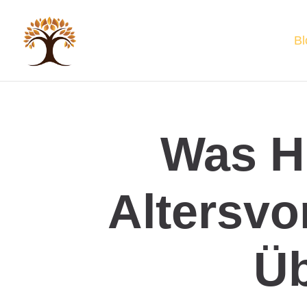
Bl
Was Hi
Altersvo
Üb