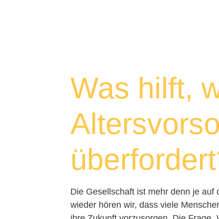
Was hilft,
Altersvors
überforder
Die Gesellschaft ist mehr denn je au
wieder hören wir, dass viele Menschen
ihre Zukunft vorzusorgen. Die Frage „