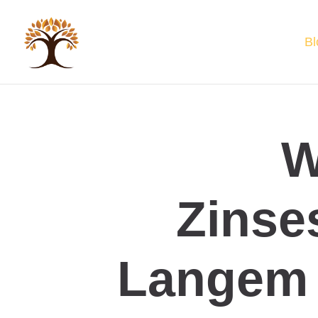
Bl
W
Zinse
Langem 