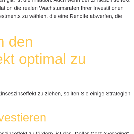
 gilt, ist die Inflation. Auch wenn der Zinseszinseffekt
lation die realen Wachstumsraten Ihrer Investitionen
vestments zu wählen, die eine Rendite abwerfen, die
m den
ekt optimal zu
eszinseffekt zu ziehen, sollten Sie einige Strategien
vestieren
szinseffekt zu fördern, ist das „Dollar-Cost Averaging“,