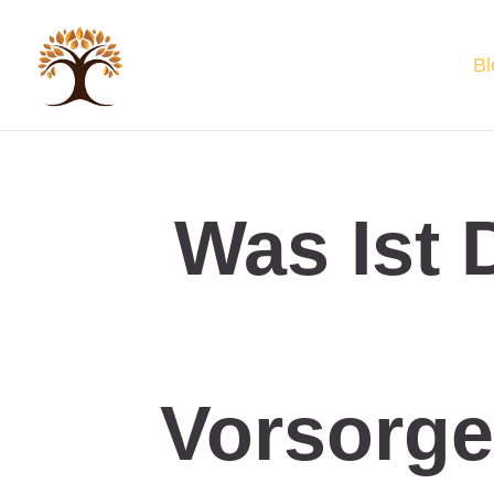
Bl
Was Ist 
Vorsorg