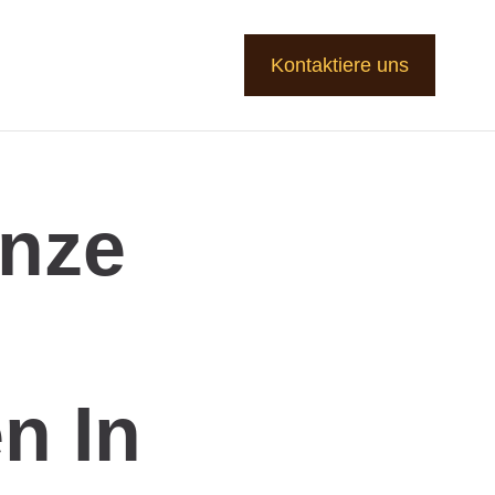
Kontaktiere uns
enze
n In