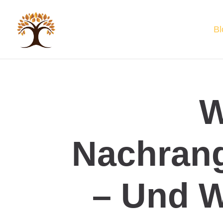
Bl
W
Nachrang
– Und W