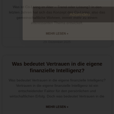
Was ist Co-Living im Alter – Trend oder Lösung? In den
letzten Jahren hat sich das Konzept des Co-Living, also das
Absenden
gemeinschaftliche Wohnen, immer mehr zu einem
interessanten Thema entwickelt.
MEHR LESEN »
29. Dezember 2025
Was bedeutet Vertrauen in die eigene
finanzielle Intelligenz?
Was bedeutet Vertrauen in die eigene finanzielle Intelligenz?
Vertrauen in die eigene finanzielle Intelligenz ist ein
entscheidender Faktor für den persönlichen und
wirtschaftlichen Erfolg. Doch was bedeutet Vertrauen in die
MEHR LESEN »