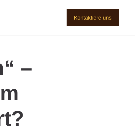
Kontaktiere uns
n“ –
em
rt?