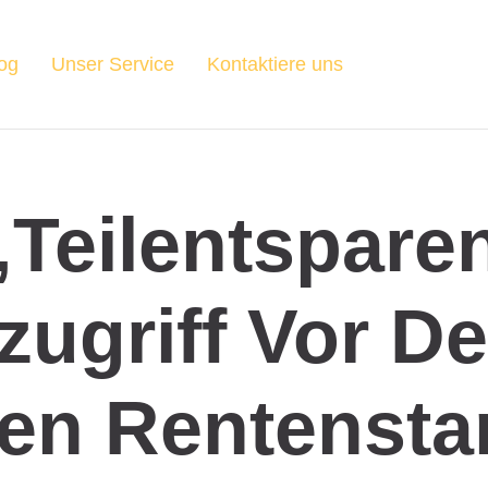
og
Unser Service
Kontaktiere uns
„Teilentspare
lzugriff Vor D
llen Rentensta