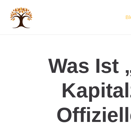
Bl
Was Ist 
Kapita
Offizie