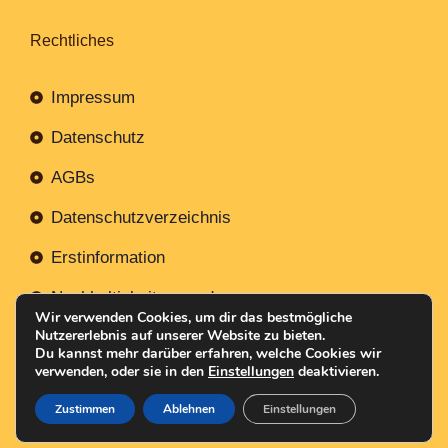
Rechtliches
Impressum
Datenschutz
AGBs
Datenschutzverzeichnis
Erstinformation
Nachhaltigkeitsverordnung
Wir verwenden Cookies, um dir das bestmögliche
Nutzererlebnis auf unserer Website zu bieten.
Du kannst mehr darüber erfahren, welche Cookies wir
verwenden, oder sie in den
Einstellungen
deaktivieren.
Mit
Erstellt NR-Webservices.de
© 2026
Zustimmen
Ablehnen
Einstellungen