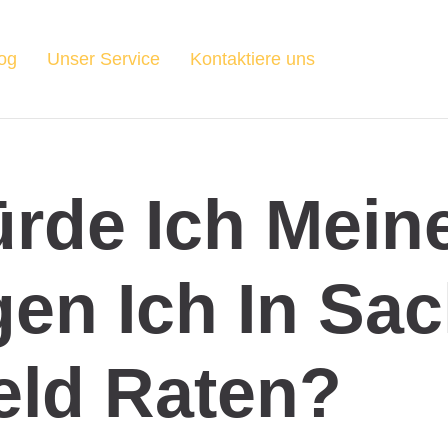
og
Unser Service
Kontaktiere uns
rde Ich Mein
gen Ich In Sa
eld Raten?