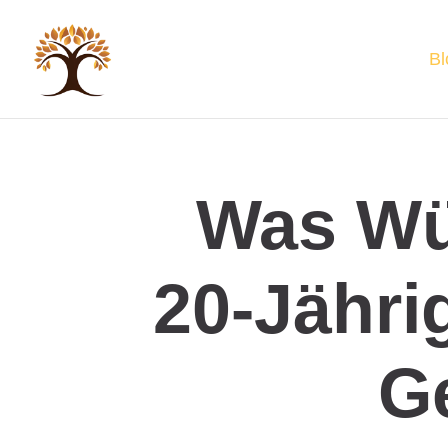
Bl
Was Wü
20-Jähri
G