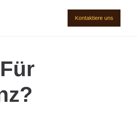
Kontaktiere uns
 Für
nz?