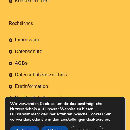
Kontaktiere uns
Rechtliches
Impressum
Datenschutz
AGBs
Datenschutzverzeichnis
Erstinformation
Nachhaltigkeitsverordnung
Wir verwenden Cookies, um dir das bestmögliche
Nutzererlebnis auf unserer Website zu bieten.
Du kannst mehr darüber erfahren, welche Cookies wir
verwenden, oder sie in den
Einstellungen
deaktivieren.
Mit
Erstellt NR-Webservices.de
© 2026