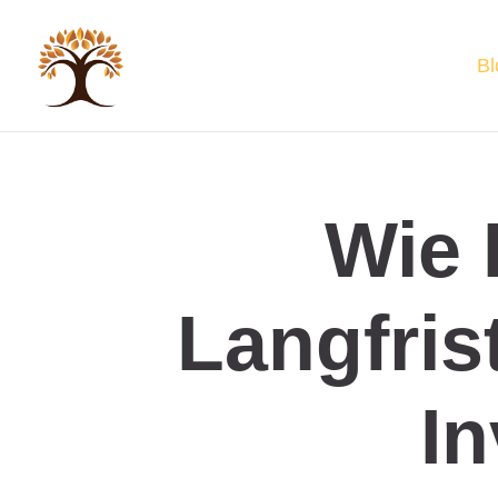
Bl
Wie 
Langfris
In