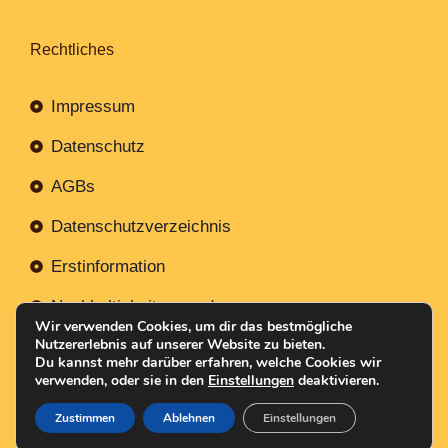
Rechtliches
Impressum
Datenschutz
AGBs
Datenschutzverzeichnis
Erstinformation
Nachhaltigkeitsverordnung
Wir verwenden Cookies, um dir das bestmögliche
Nutzererlebnis auf unserer Website zu bieten.
Du kannst mehr darüber erfahren, welche Cookies wir
verwenden, oder sie in den
Einstellungen
deaktivieren.
Mit
Erstellt NR-Webservices.de
© 2026
Zustimmen
Ablehnen
Einstellungen