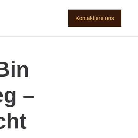
Kontaktiere uns
Bin
eg –
cht