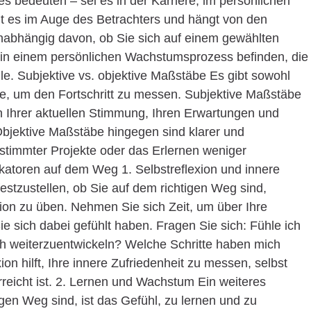
es bedeuten – sei es in der Karriere, im persönlichen
gt es im Auge des Betrachters und hängt von den
Unabhängig davon, ob Sie sich auf einem gewählten
r in einem persönlichen Wachstumsprozess befinden, die
olle. Subjektive vs. objektive Maßstäbe Es gibt sowohl
be, um den Fortschritt zu messen. Subjektive Maßstäbe
on Ihrer aktuellen Stimmung, Ihren Erwartungen und
Objektive Maßstäbe hingegen sind klarer und
estimmter Projekte oder das Erlernen weniger
dikatoren auf dem Weg 1. Selbstreflexion und innere
estzustellen, ob Sie auf dem richtigen Weg sind,
xion zu üben. Nehmen Sie sich Zeit, um über Ihre
 sich dabei gefühlt haben. Fragen Sie sich: Fühle ich
ich weiterzuentwickeln? Welche Schritte haben mich
ion hilft, Ihre innere Zufriedenheit zu messen, selbst
rreicht ist. 2. Lernen und Wachstum Ein weiteres
igen Weg sind, ist das Gefühl, zu lernen und zu