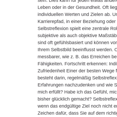
sein. Dies kann für jeden etwas ander
Leben oder in der Gesundheit. Oft lie
individuellen Werten und Zielen ab. 
Karrierepfad, in einer Beziehung ode
Selbstreflexion spielt eine zentrale R
subjektive als auch objektive Maßstä
sind oft gefühlsbasiert und können v
Ihrem Selbstbild beeinflusst werden. 
messbarer, wie z. B. das Erreichen b
Fähigkeiten. Fortschritt erkennen: In
Zufriedenheit Einer der besten Wege f
besteht darin, regelmäßig Selbstrefle
Erfahrungen nachzudenken und wie Sie
mich erfüllt? Habe ich das Gefühl, m
bisher glücklich gemacht? Selbstreflex
wenn das endgültige Ziel noch nicht e
Zeichen dafür, dass Sie auf dem richt