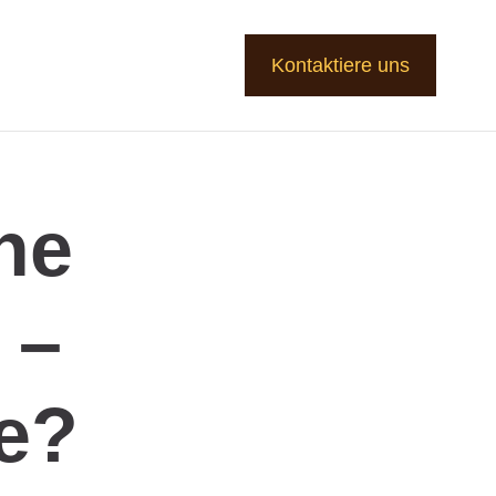
Kontaktiere uns
ne
 –
e?