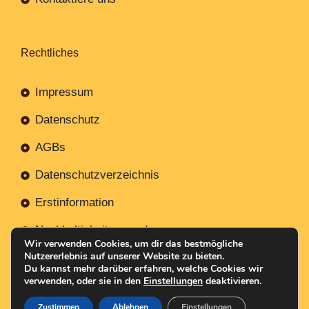
Rechtliches
Impressum
Datenschutz
AGBs
Datenschutzverzeichnis
Erstinformation
Nachhaltigkeitsverordnung
Wir verwenden Cookies, um dir das bestmögliche
Nutzererlebnis auf unserer Website zu bieten.
Du kannst mehr darüber erfahren, welche Cookies wir
verwenden, oder sie in den
Einstellungen
deaktivieren.
Mit
Erstellt NR-Webservices.de
© 2026
Zustimmen
Ablehnen
Einstellungen