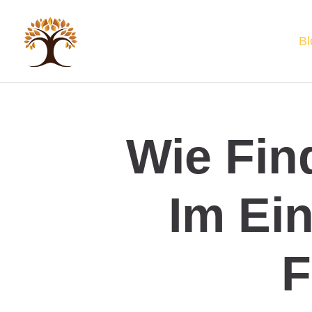
Bl
Wie Fin
Im Ei
F