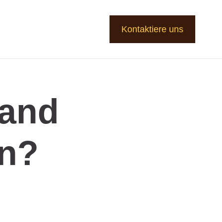
Kontaktiere uns
tand
An?