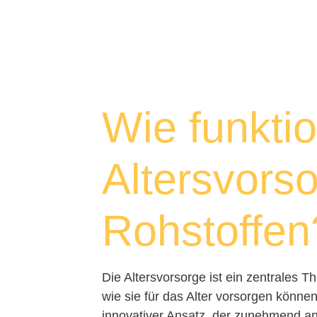
Wie funktio
Altersvorso
Rohstoffen
Die Altersvorsorge ist ein zentrales 
wie sie für das Alter vorsorgen können
innovativer Ansatz, der zunehmend an 