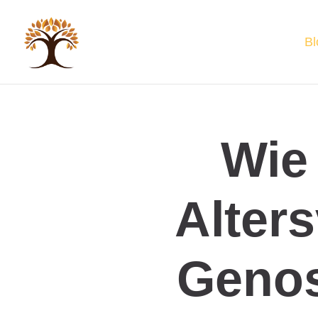
Bl
Wie 
Alter
Genos