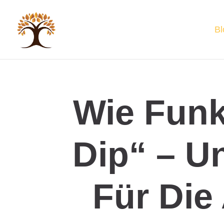
Bl
Wie Funk
Dip“ – U
Für Die