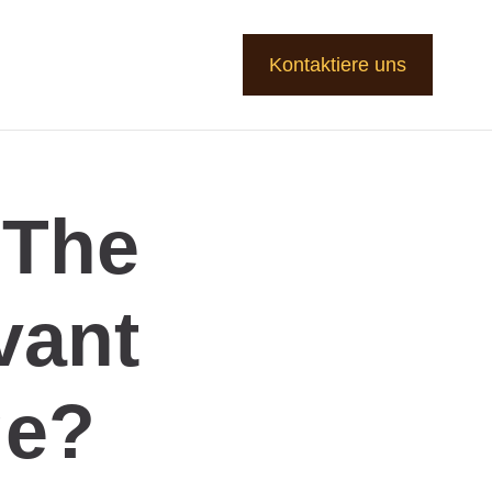
Kontaktiere uns
 The
vant
ge?