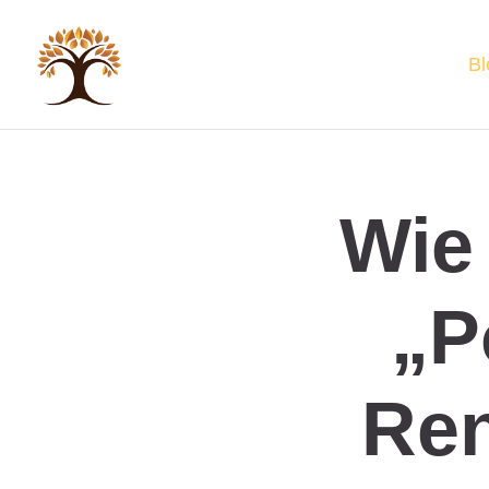
Bl
Wie 
„P
Re