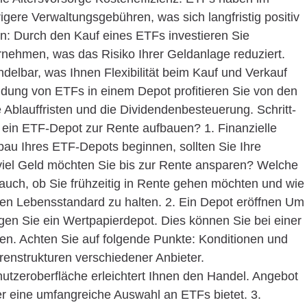
rigere Verwaltungsgebühren, was sich langfristig positiv
ion: Durch den Kauf eines ETFs investieren Sie
rnehmen, was das Risiko Ihrer Geldanlage reduziert.
ndelbar, was Ihnen Flexibilität beim Kauf und Verkauf
endung von ETFs in einem Depot profitieren Sie von den
e Ablauffristen und die Dividendenbesteuerung. Schritt-
ir ein ETF-Depot zur Rente aufbauen? 1. Finanzielle
bau Ihres ETF-Depots beginnen, sollten Sie Ihre
ie viel Geld möchten Sie bis zur Rente ansparen? Welche
auch, ob Sie frühzeitig in Rente gehen möchten und wie
en Lebensstandard zu halten. 2. Ein Depot eröffnen Um
gen Sie ein Wertpapierdepot. Dies können Sie bei einer
en. Achten Sie auf folgende Punkte: Konditionen und
enstrukturen verschiedener Anbieter.
enutzeroberfläche erleichtert Ihnen den Handel. Angebot
er eine umfangreiche Auswahl an ETFs bietet. 3.