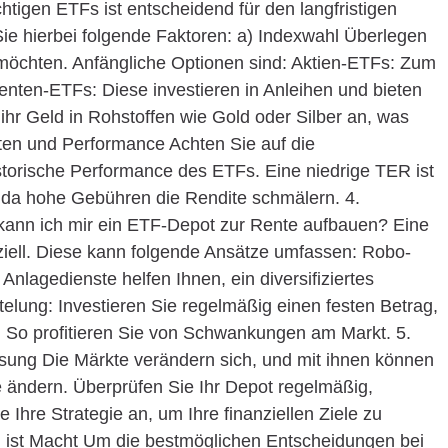
tigen ETFs ist entscheidend für den langfristigen
Sie hierbei folgende Faktoren: a) Indexwahl Überlegen
n möchten. Anfängliche Optionen sind: Aktien-ETFs: Zum
nten-ETFs: Diese investieren in Anleihen und bieten
 ihr Geld in Rohstoffen wie Gold oder Silber an, was
osten und Performance Achten Sie auf die
torische Performance des ETFs. Eine niedrige TER ist
, da hohe Gebühren die Rendite schmälern. 4.
e kann ich mir ein ETF-Depot zur Rente aufbauen? Eine
enziell. Diese kann folgende Ansätze umfassen: Robo-
Anlagedienste helfen Ihnen, ein diversifiziertes
ittelung: Investieren Sie regelmäßig einen festen Betrag,
en. So profitieren Sie von Schwankungen am Markt. 5.
ung Die Märkte verändern sich, und mit ihnen können
 ändern. Überprüfen Sie Ihr Depot regelmäßig,
Ihre Strategie an, um Ihre finanziellen Ziele zu
en ist Macht Um die bestmöglichen Entscheidungen bei