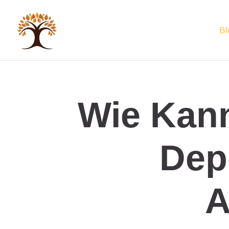
Bl
Wie Kann
Dep
A