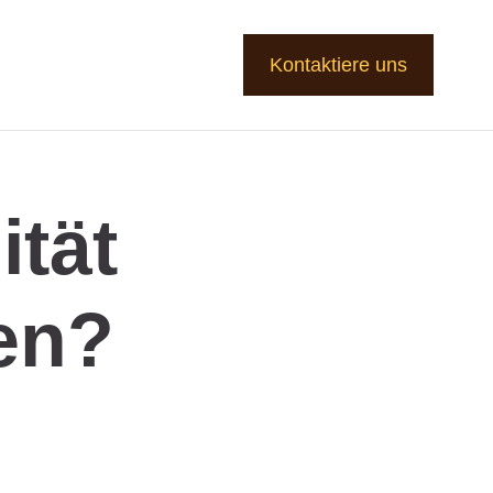
Kontaktiere uns
ität
den?