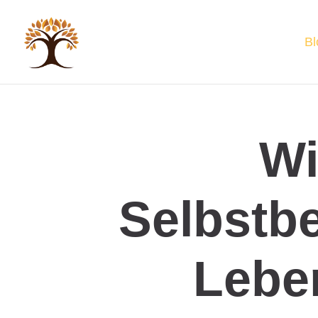
Bl
Wi
Selbstb
Lebe