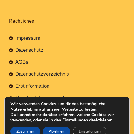
Rechtliches
Impressum
Datenschutz
AGBs
Datenschutzverzeichnis
Erstinformation
Nachhaltigkeitsverordnung
Wir verwenden Cookies, um dir das bestmögliche
Nutzererlebnis auf unserer Website zu bieten.
Du kannst mehr darüber erfahren, welche Cookies wir
verwenden, oder sie in den
Einstellungen
deaktivieren.
Mit
Erstellt NR-Webservices.de
© 2026
Zustimmen
Ablehnen
Einstellungen