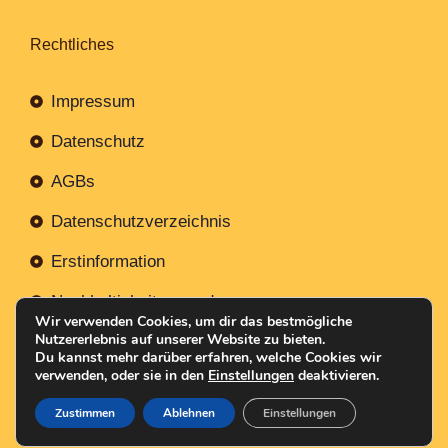
Rechtliches
Impressum
Datenschutz
AGBs
Datenschutzverzeichnis
Erstinformation
Nachhaltigkeitsverordnung
Wir verwenden Cookies, um dir das bestmögliche
Nutzererlebnis auf unserer Website zu bieten.
Du kannst mehr darüber erfahren, welche Cookies wir
verwenden, oder sie in den
Einstellungen
deaktivieren.
Mit
Erstellt NR-Webservices.de
© 2026
Zustimmen
Ablehnen
Einstellungen