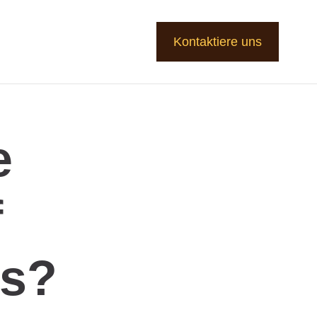
Kontaktiere uns
e
f
us?