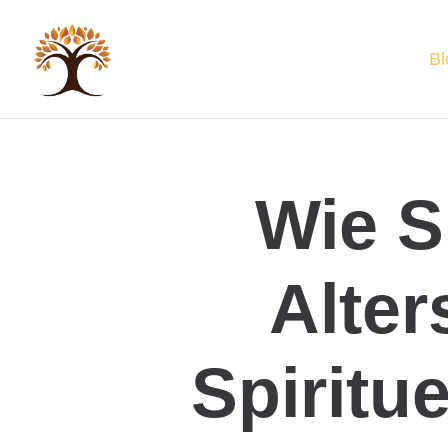
Bl
Wie S
Alter
Spiritu