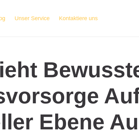
og
Unser Service
Kontaktiere uns
ieht Bewusst
svorsorge Au
eller Ebene A