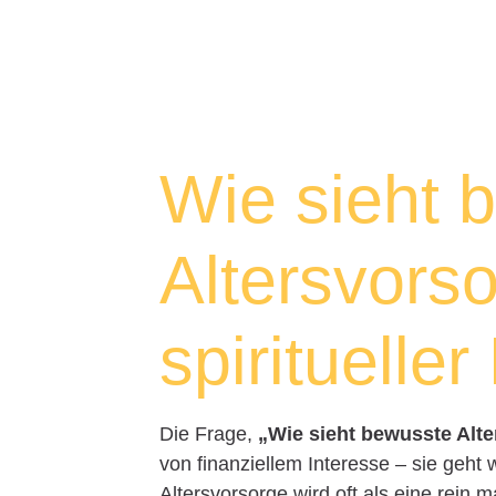
Wie sieht 
Altersvors
spirituelle
Die Frage,
„Wie sieht bewusste Alte
von finanziellem Interesse – sie geht
Altersvorsorge wird oft als eine rein 