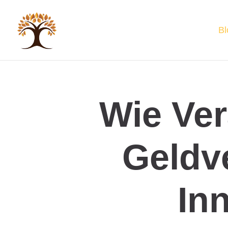
Bl
Wie Ver
Geldv
In