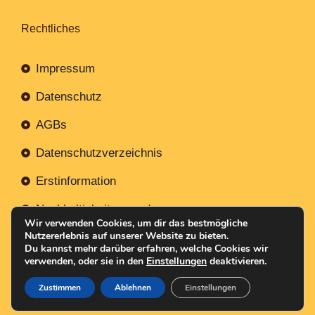
Rechtliches
Impressum
Datenschutz
AGBs
Datenschutzverzeichnis
Erstinformation
Nachhaltigkeitsverordnung
Wir verwenden Cookies, um dir das bestmögliche
Nutzererlebnis auf unserer Website zu bieten.
Du kannst mehr darüber erfahren, welche Cookies wir
verwenden, oder sie in den
Einstellungen
deaktivieren.
Mit
Erstellt NR-Webservices.de
© 2026
Zustimmen
Ablehnen
Einstellungen