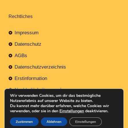
Rechtliches
Impressum
Datenschutz
AGBs
Datenschutzverzeichnis
Erstinformation
Nachhaltigkeitsverordnung
Wir verwenden Cookies, um dir das bestmögliche
Nutzererlebnis auf unserer Website zu bieten.
Du kannst mehr darüber erfahren, welche Cookies wir
verwenden, oder sie in den
Einstellungen
deaktivieren.
Mit
Erstellt NR-Webservices.de
© 2026
Zustimmen
Ablehnen
Einstellungen