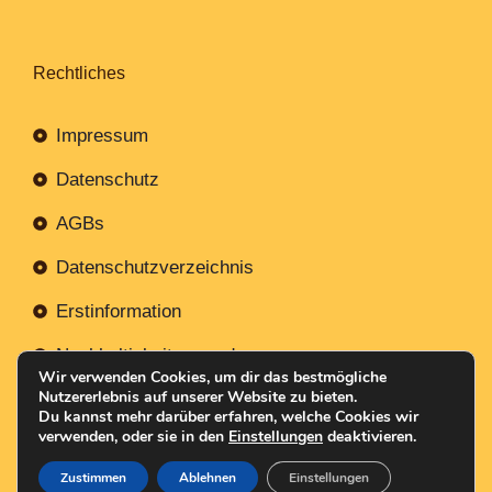
Rechtliches
Impressum
Datenschutz
AGBs
Datenschutzverzeichnis
Erstinformation
Nachhaltigkeitsverordnung
Wir verwenden Cookies, um dir das bestmögliche
Nutzererlebnis auf unserer Website zu bieten.
Du kannst mehr darüber erfahren, welche Cookies wir
verwenden, oder sie in den
Einstellungen
deaktivieren.
Mit
Erstellt NR-Webservices.de
© 2026
Zustimmen
Ablehnen
Einstellungen