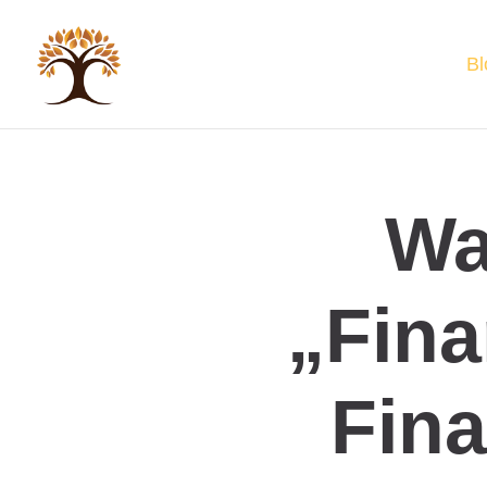
Bl
Wa
„Fina
Fin