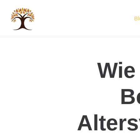
Bl
Wie 
B
Alter