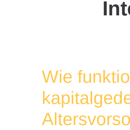
In
Wie funktio
kapitalged
Altersvors