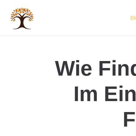
Bl
Wie Fin
Im Ei
F