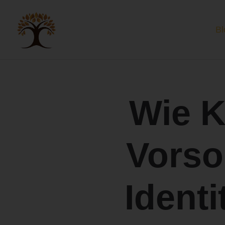
Bl
Wie K
Vorso
Ident