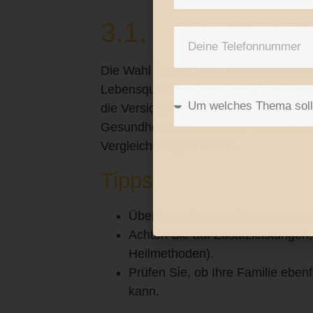
3.1. Krankenvers
Die Wahl der richtigen
Krankenversi
Lebensqualität haben. Hierbei ist es 
die Versicherung auszuwählen, die Ihr
Gesundheitsissourcen wie
Krankenhe
Vergleichsmöglichkeiten.
Tipps:
Überlegen Sie, ob Sie eine geset
Achten Sie auf Zusatzleistungen, 
Heilmethoden).
Prüfen Sie, ob Ihre Familie ebe
kann.