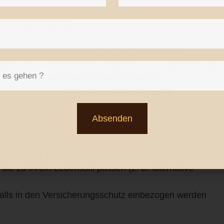
icherung
cherung
kann einen enormen Einfluss auf Ihre
wichtig, die verschiedenen Angebote zu vergleichen und
en individuellen Bedürfnissen entspricht.
ld.de
bieten umfassende Informationen und
Absenden
zliche oder private Krankenversicherung benötigen.
die zu Ihrem Lebensstil passen (z. B. alternative
nfalls in den Versicherungsschutz einbezogen werden