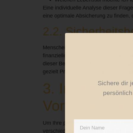
Eine individuelle Analyse dieser Frage
eine optimale Absicherung zu finden, d
2.2. Sicherheits
Menschen haben unterschiedliche Sich
finanzieller oder physischer Natur sein
dieser Bedürfnisse für Sie am wichti
gezielt Produkte auszuwählen, die Ihre
Sichere dir 
3. Individuelle
persönlic
Vorsorgemaß
Um Ihre persönlichen Werte und Lebens
verschiedene Optionen in Betracht zi