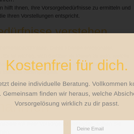
n hilft Ihnen, Ihre Vorsorgebedürfnisse zu ermitteln und
ie Ihren Vorstellungen entspricht.
bedürfnisse verstehen
erheitsbedürfnisse. Diese können emotionaler,
. Es ist wichtig, sich darüber im Klaren zu sein, welche
Kostenfrei für dich.
gsten sind. Diese Überlegungen können Ihnen helfen,
 Identität widerspiegeln.
jetzt deine individuelle Beratung. Vollkommen k
h. Gemeinsam finden wir heraus, welche Absich
nahmen
Vorsorgelösung wirklich zu dir passt.
ziele mit Ihrer Vorsorge zu verbinden, sollten Sie
ehen.