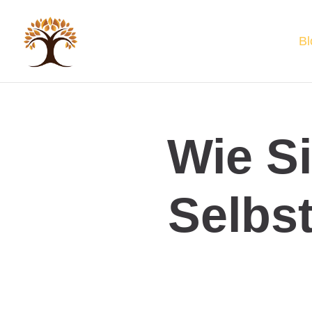
Bl
Wie Si
Selbs