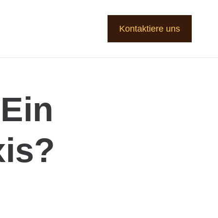
Kontaktiere uns
 Ein
xis?