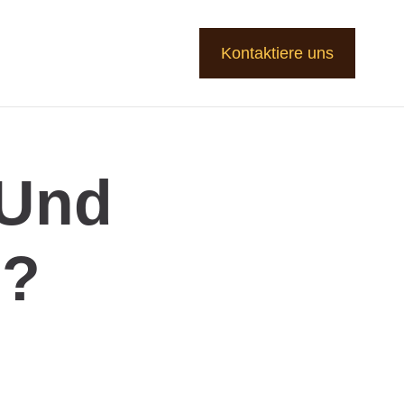
Kontaktiere uns
 Und
e?