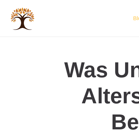
Bl
Was Un
Alter
Be