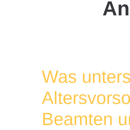
An
Was unters
Altersvors
Beamten u